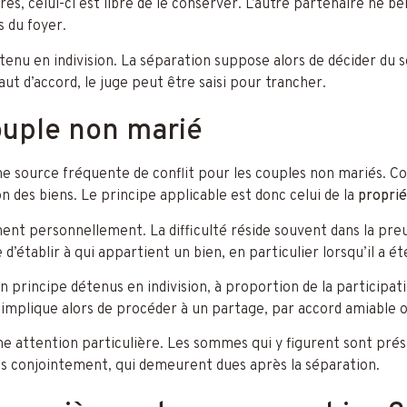
s, celui-ci est libre de le conserver. L’autre partenaire ne b
s du foyer.
nu en indivision. La séparation suppose alors de décider du sor
ut d’accord, le juge peut être saisi pour trancher.
ouple non marié
ne source fréquente de conflit pour les couples non mariés. C
des biens. Le principe applicable est donc celui de la
proprié
nt personnellement. La difficulté réside souvent dans la preuve
 d’établir à qui appartient un bien, en particulier lorsqu’il a
 principe détenus en indivision, à proportion de la participati
 implique alors de procéder à un partage, par accord amiable ou,
une attention particulière. Les sommes qui y figurent sont pr
es conjointement, qui demeurent dues après la séparation.