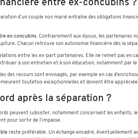
financière entre ex-concubins ?
ration d’un couple non marié entraîne des obligations financiè
ntre ex-concubins
. Contrairement aux époux, les partenaires no
upture. Chacun retrouve son autonomie financière dès la sépa
ations entre les ex-part partenaires. Elle ne remet pas en cau
ontribuer à son entretien et à son éducation, notamment par l
elles des recours sont envisagés, par exemple en cas d’enrichiss
emeurent toutefois exceptionnelles et doivent être appréciées
ord après la séparation ?
ords peuvent subsister, notamment concernant les enfants, le
ent pour sortir de l’impasse.
able
reste préférable. Un échange encadré, éventuellement avec