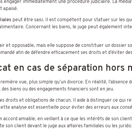
s engager immédiatement une procédure judiciaire. La médiati
t apaisé.
liales
peut être saisi. Il est compétent pour statuer sur les que
 alimentaire. Concernant les biens, le juge peut également interv
lair et opposable, mais elle suppose de constituer un dossier s
ndé afin de défendre efficacement ses droits et d’éviter des 
cat en cas de séparation hors 
emière vue, plus simple qu’un divorce. En réalité, l’absence d
 des biens ou des engagements financiers sont en jeu.
es droits et obligations de chacun. Il aide à distinguer ce qui
 Cette analyse est essentielle pour éviter des erreurs aux con
ccord amiable, en veillant à ce que les intérêts de son client
te son client devant le juge aux affaires familiales ou les jur