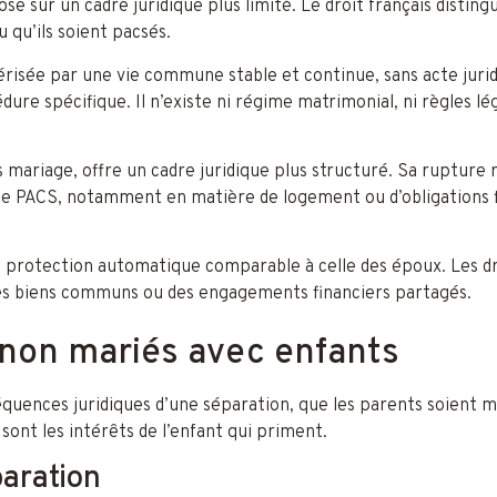
se sur un cadre juridique plus limité. Le droit français disting
 qu’ils soient pacsés.
risée par une vie commune stable et continue, sans acte juridi
édure spécifique. Il n’existe ni régime matrimonial, ni règles l
s mariage, offre un cadre juridique plus structuré. Sa rupture 
de PACS, notamment en matière de logement ou d’obligations fin
ne protection automatique comparable à celle des époux. Les dr
, des biens communs ou des engagements financiers partagés.
 non mariés avec enfants
uences juridiques d’une séparation, que les parents soient ma
 sont les intérêts de l’enfant qui priment.
paration