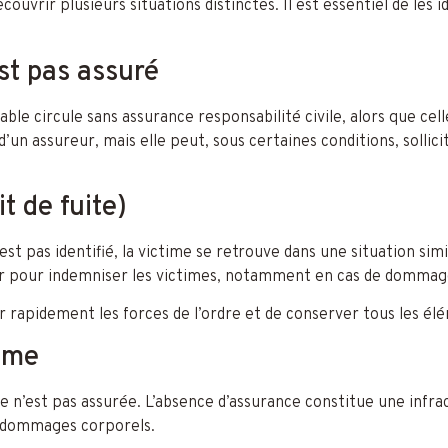
ouvrir plusieurs situations distinctes. Il est essentiel de les id
st pas assuré
ble circule sans assurance responsabilité civile, alors que cell
un assureur, mais elle peut, sous certaines conditions, sollici
t de fuite)
st pas identifié, la victime se retrouve dans une situation sim
ir pour indemniser les victimes, notamment en cas de dommag
r rapidement les forces de l’ordre et de conserver tous les élé
ême
me n’est pas assurée. L’absence d’assurance constitue une infr
e dommages corporels.